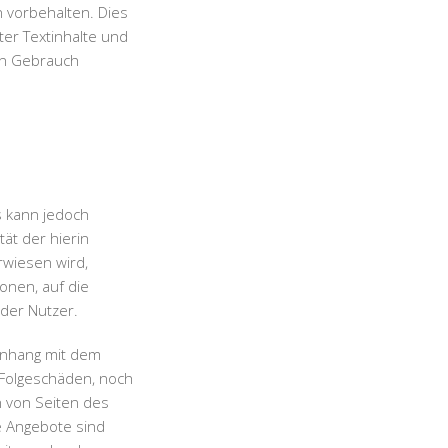
n vorbehalten. Dies
ter Textinhalte und
en Gebrauch
s kann jedoch
tät der hierin
rwiesen wird,
onen, auf die
der Nutzer.
enhang mit dem
 Folgeschäden, noch
n von Seiten des
le Angebote sind