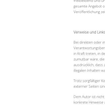
freibleibend und un
gesamte Angebot oh
Veröffentlichung ze
Verweise und Links
Bei direkten oder i
Verantwortungsberei
in Kraft treten, in
zumutbar wäre, die 
ausdrücklich, dass 
illegalen Inhalten w
Trotz sorgfältiger K
externer Seiten sin
Dem Autor ist nicht
konkrete Hinweise 