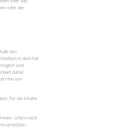
Seiten oder das
hen oder die
rhalb des
ließlich in dem Fall
 möglich und
erklärt daher
en frei von
ten. Für die Inhalte
ehmen, sofern nicht
chtsverstößen