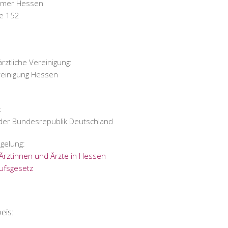
mmer Hessen
e 152
ztliche Vereinigung:
reinigung Hessen
:
n der Bundesrepublik Deutschland
gelung:
Ärztinnen und Ärzte in Hessen
ufsgesetz
eis: