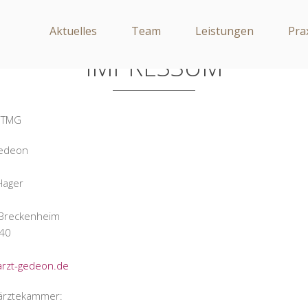
Aktuelles
Team
Leistungen
Pra
IMPRESSUM
 TMG
Gedeon
Hager
Breckenheim
40
arzt-gedeon.de
ärztekammer: