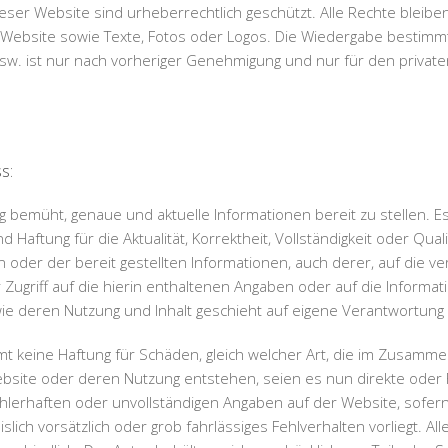
ieser Website sind urheberrechtlich geschützt. Alle Rechte bleibe
e Website sowie Texte, Fotos oder Logos. Die Wiedergabe bestimm
sw. ist nur nach vorheriger Genehmigung und nur für den privat
s:
ig bemüht, genaue und aktuelle Informationen bereit zu stellen. E
 Haftung für die Aktualität, Korrektheit, Vollständigkeit oder Quali
der der bereit gestellten Informationen, auch derer, auf die ve
ugriff auf die hierin enthaltenen Angaben oder auf die Informati
ie deren Nutzung und Inhalt geschieht auf eigene Verantwortung 
t keine Haftung für Schäden, gleich welcher Art, die im Zusamm
Website oder deren Nutzung entstehen, seien es nun direkte oder
ehlerhaften oder unvollständigen Angaben auf der Website, sofer
slich vorsätzlich oder grob fahrlässiges Fehlverhalten vorliegt. Al