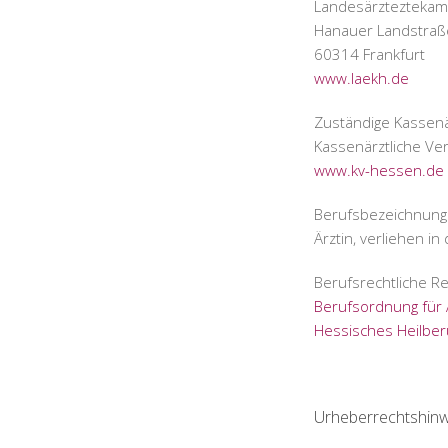
Landesärztezteka
Hanauer Landstraß
60314 Frankfurt
www.laekh.de
Zuständige Kassenär
Kassenärztliche Ve
www.kv-hessen.de
Berufsbezeichnung
Ärztin, verliehen i
Berufsrechtliche Re
Berufsordnung für 
Hessisches Heilber
Urheberrechtshinw