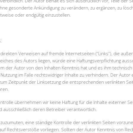
verbindlich. Der Autor behält es sich ausdrücklich vor, Teile der 
ne gesonderte Ankündigung zu verändern, zu ergänzen, zu lösc
itweise oder endgültig einzustellen.
:
ndirekten Verweisen auf fremde Internetseiten (“Links”), die auße
ches des Autors liegen, würde eine Haftungsverpflichtung aussch
 dem der Autor von den Inhalten Kenntnis hat und es ihm technisch
Nutzung im Falle rechtswidriger Inhalte zu verhindern. Der Autor 
zum Zeitpunkt der Linksetzung die entsprechenden verlinkten Seit
aren.
ontrolle übernehmen wir keine Haftung für die Inhalte externer Sei
d ausschließlich deren Betreiber verantwortlich.
 zuzumuten, eine ständige Kontrolle der verlinkten Seiten vorzun
auf Rechtsverstöße vorliegen. Sollten der Autor Kenntnis von Re