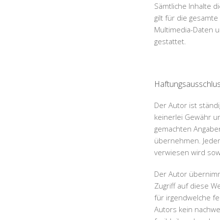
Sämtliche Inhalte d
gilt für die gesamt
Multimedia-Daten u
gestattet.
Haftungsausschlus
Der Autor ist ständ
keinerlei Gewähr und
gemachten Angaben o
übernehmen. Jeder Z
verwiesen wird sow
Der Autor übernimm
Zugriff auf diese 
für irgendwelche f
Autors kein nachwei